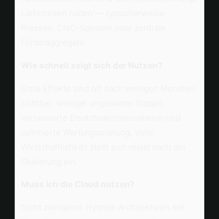
Lieferzeiten haben — typischerweise
Pressen, CNC-Spindeln oder zentrale
Förderaggregate.
Wie schnell zeigt sich der Nutzen?
Erste Effekte sind oft nach wenigen Monaten
sichtbar: weniger ungeplante Stopps,
verbesserte Ersatzteilkommunikation und
optimierte Wartungsplanung. Volle
Wirtschaftlichkeit stellt sich meist nach der
Skalierung ein.
Muss ich die Cloud nutzen?
Nicht zwingend. Hybride Architekturen mit