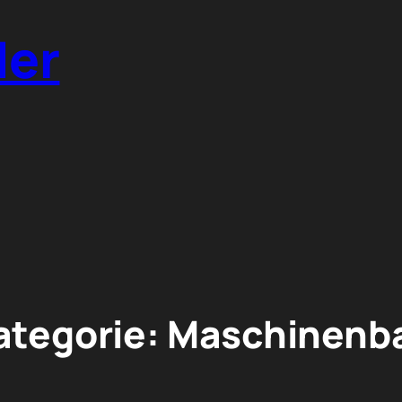
der
ategorie:
Maschinenb