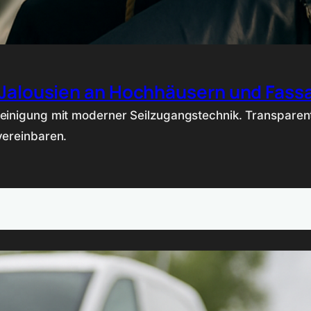
 Jalousien an Hochhäusern und Fassa
Reinigung mit moderner Seilzugangstechnik. Transpare
vereinbaren.